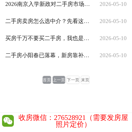
2026南京入学新政对二手房市场的影响分析
2026-05-10
二手房卖房怎么选中介？先看这 5 个关键判断标准
2026-05-10
买房千万不要买二手房，我也是买了二手房才知道的
2026-05-10
二手房小阳春已落幕，新房靠补贴冲顶，5月下旬市场降温，进入买卖博弈横盘期
2026-05-10
首页
上一页
下一页
末页
收房微信：276528921（需要发房屋
照片定价）